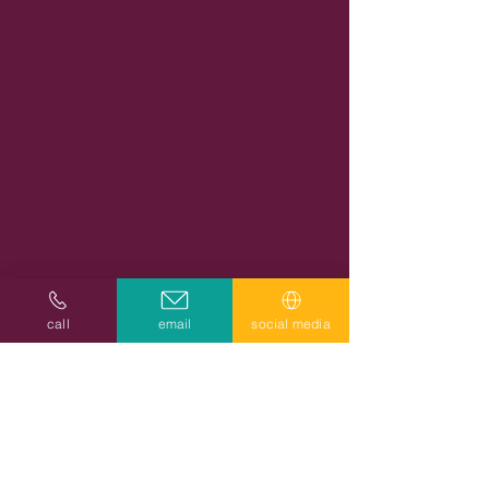
call
email
social media
Subscribe to get exclusive updates
Email